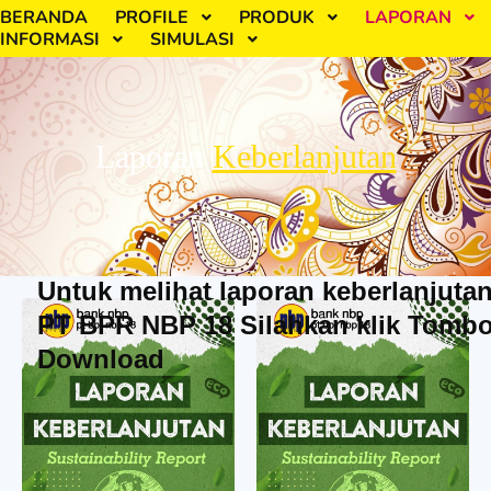
BERANDA
PROFILE
PRODUK
LAPORAN
INFORMASI
SIMULASI
Laporan
Keberlanjutan
Untuk melihat laporan keberlanjuta
PT BPR NBP 18 Silahkan klik Tombo
Download