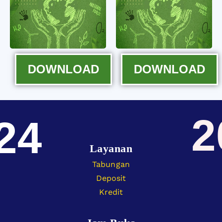
DOWNLOAD
DOWNLOAD
2
24
Layanan
Tabungan
Deposit
Kredit