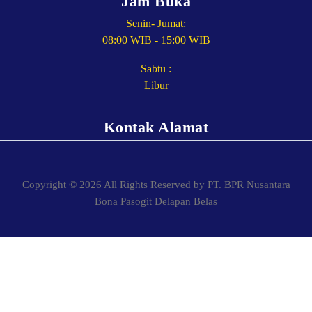
Jam Buka
Senin- Jumat:
08:00 WIB - 15:00 WIB
Sabtu :
Libur
Kontak Alamat
Copyright © 2026 All Rights Reserved by PT. BPR Nusantara
Bona Pasogit Delapan Belas